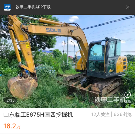
铁甲二手机APP下载
请输入手机号
提
交
即
表
示
您
同
铁甲龙总部
4000099032
认证经纪人
意
《隐
私
政
2/38
视频
策》
山东临工E675H国四挖掘机
12人关注 | 636浏览
16.2
万