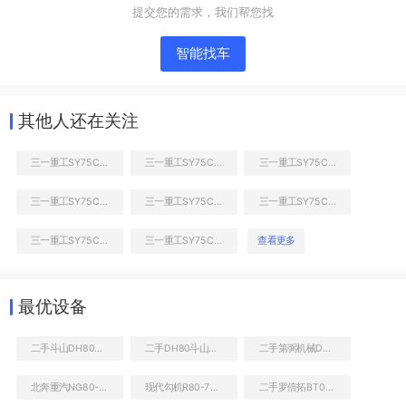
提交您的需求，我们帮您找
智能找车
其他人还在关注
三一重工SY75C挖掘机
三一重工SY75C挖掘机
三一重工SY75C挖掘机
三一重工SY75C挖掘机
三一重工SY75C挖掘机
三一重工SY75C挖掘机
液压泵舱室正面整体
三一重工SY75C挖掘机
三一重工SY75C挖掘机
查看更多
最优设备
二手斗山DH80GOLD最近报价
二手DH80斗山挖机价格表
二手第弼机械DB80D破碎锤
北奔重汽NG80-6X4
现代勾机R80-7价格查询
二手罗倍拓BT01058高空作业机械