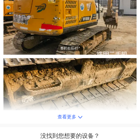
整机右后45°
查看更多
单侧履带整体
没找到您想要的设备？