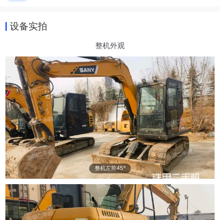
设备实拍
整机外观
整机左前45°