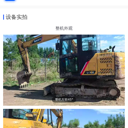
设备实拍
整机外观
整机左前45°