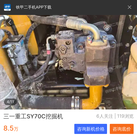
铁甲二手机APP下载
请输入手机号
提
交
即
表
示
您
同
铁甲龙总部
4000099032
认证经纪人
意
《隐
私
政
4/11
策》
三一重工SY70C挖掘机
6人关注 | 119浏览
8.5
万
咨询新机价格
咨询底价