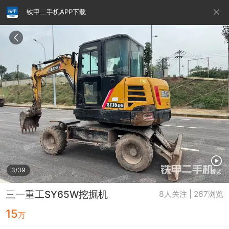
铁甲二手机APP下载
请输入手机号
提
交
即
表
示
您
同
铁甲龙总部
4000099032
认证经纪人
意
《隐
私
政
3/39
视频
策》
三一重工SY65W挖掘机
8人关注 | 267浏览
15
万