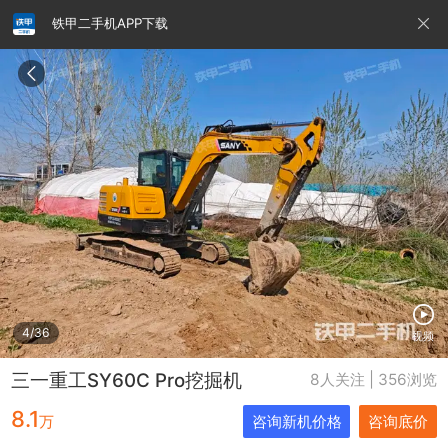
铁甲二手机APP下载
请输入手机号
提
交
即
表
示
您
同
铁甲龙总部
4000099032
认证经纪人
意
《隐
私
政
4/36
视频
策》
三一重工SY60C Pro挖掘机
8人关注 | 356浏览
8.1
万
咨询新机价格
咨询底价