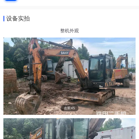
设备实拍
整机外观
左前45