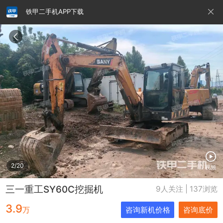
铁甲二手机APP下载
请输入手机号
提
交
即
表
示
您
同
铁甲龙总部
4000099032
认证经纪人
意
《隐
私
政
2/20
视频
策》
三一重工SY60C挖掘机
9人关注 | 137浏览
3.9
万
咨询新机价格
咨询底价