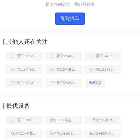
提交您的需求，我们帮您找
智能找车
其他人还在关注
三一重工SY485H挖掘机
三一重工SY485H挖掘机
三一重工SY485H挖掘机
三一重工SY485H挖掘机
三一重工SY485H挖掘机
三一重工SY485H挖掘机
三一重工SY485H挖掘机
三一重工SY485H挖掘机
查看更多
工作和回转装置
最优设备
三一重工8018-5拖泵
鼎力0807高空作业机械
二手现代勾机R80能卖多少钱
R80-7二手价格大全
沃尔沃二手EC380DL多少钱转让
私人2手80钩机价格