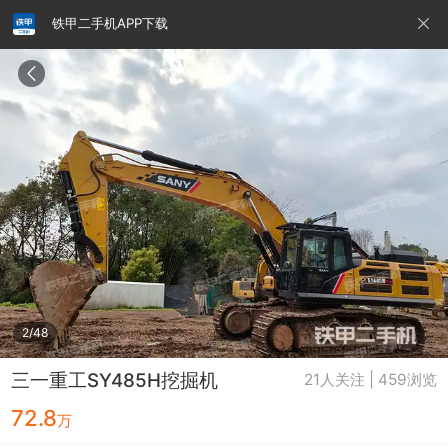
铁甲二手机APP下载
请输入手机号
提
交
即
表
示
您
同
铁甲龙总部
4000099032
认证经纪人
意
《隐
私
政
2/48
策》
三一重工SY485H挖掘机
21人关注 | 459浏览
72.8
万