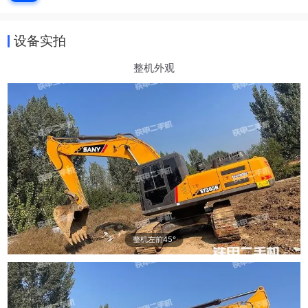
设备实拍
整机外观
整机左前45°