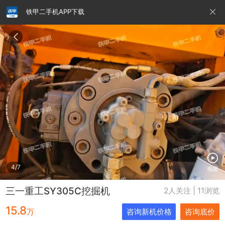
铁甲二手机APP下载
请输入手机号
提
交
即
表
示
您
同
铁甲龙总部
4000099032
认证经纪人
意
《隐
私
政
4/7
视频
策》
三一重工SY305C挖掘机
2人关注 | 11浏览
15.8
万
咨询新机价格
咨询底价