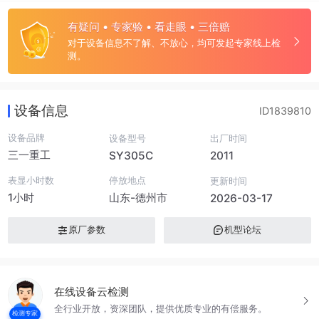
有疑问 • 专家验 • 看走眼 • 三倍赔
对于设备信息不了解、不放心，均可发起专家线上检
测。
设备信息
ID1839810
设备品牌
设备型号
出厂时间
三一重工
SY305C
2011
表显小时数
停放地点
更新时间
1小时
山东-德州市
2026-03-17
原厂参数
机型论坛
在线设备云检测
全行业开放，资深团队，提供优质专业的有偿服务。
检测专家