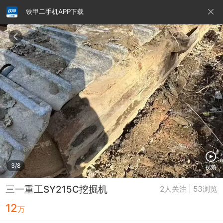
铁甲二手机APP下载
请输入手机号
提
交
即
表
示
您
同
铁甲龙总部
4000099032
认证经纪人
意
《隐
私
政
3/8
视频
策》
三一重工SY215C挖掘机
2人关注 | 53浏览
12
万