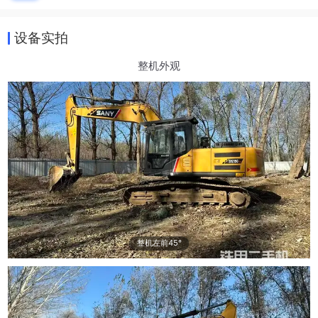
设备实拍
整机外观
整机左前45°