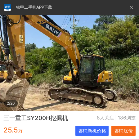
铁甲二手机APP下载
请输入手机号
提
交
即
表
示
您
同
铁甲龙总部
4000099032
认证经纪人
意
《隐
私
政
2/26
策》
三一重工SY200H挖掘机
8人关注 | 186浏览
25.5
万
咨询新机价格
咨询底价