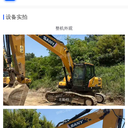
设备实拍
整机外观
左前45