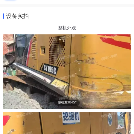
设备实拍
整机外观
整机左前45°