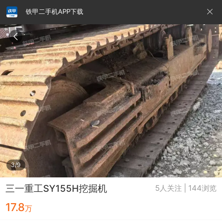
铁甲二手机APP下载
请输入手机号
提
交
即
表
示
您
同
铁甲龙总部
4000099032
认证经纪人
意
《隐
私
政
3/9
策》
三一重工SY155H挖掘机
5人关注 | 144浏览
17.8
万