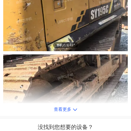
整机右后45°
查看更多
单侧履带整体
没找到您想要的设备？