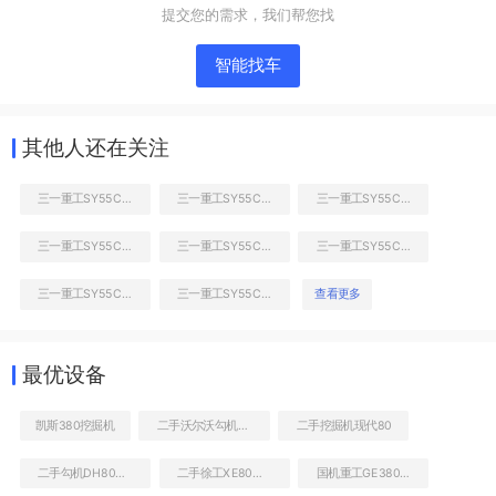
提交您的需求，我们帮您找
智能找车
其他人还在关注
三一重工SY55C挖掘机
三一重工SY55C挖掘机
三一重工SY55C挖掘机
三一重工SY55C挖掘机
三一重工SY55C挖掘机
三一重工SY55C挖掘机
右前45
三一重工SY55C挖掘机
三一重工SY55C挖掘机
查看更多
最优设备
凯斯380挖掘机
二手沃尔沃勾机EC380售价
二手挖掘机现代80
二手勾机DH80报价
二手徐工XE80挖土机的价格
国机重工GE380H挖掘机