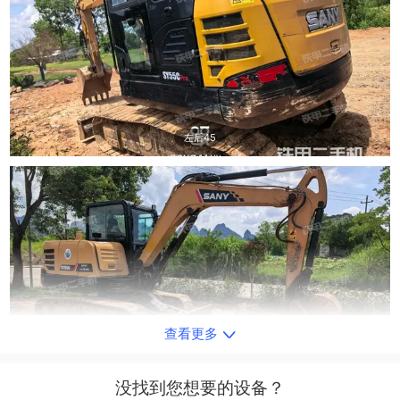
左后45
查看更多
右后45
没找到您想要的设备？