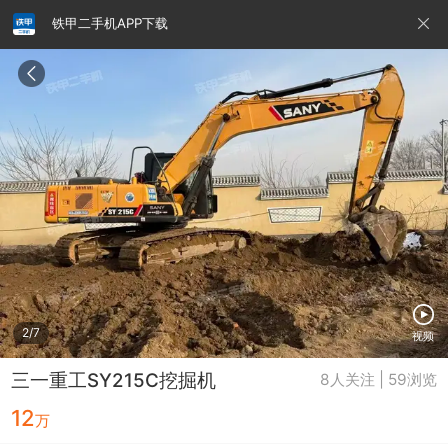
铁甲二手机APP下载
请输入手机号
提
交
即
表
示
您
同
铁甲龙总部
4000099032
认证经纪人
意
《隐
私
政
2/7
视频
策》
三一重工SY215C挖掘机
8人关注 | 59浏览
12
万