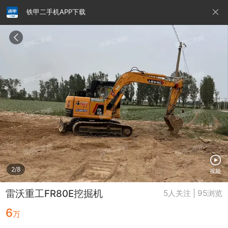
铁甲二手机APP下载
请输入手机号
提
交
即
表
示
您
同
铁甲龙总部
4000099032
认证经纪人
意
《隐
私
政
2/8
视频
策》
雷沃重工FR80E挖掘机
5人关注 | 95浏览
6
万