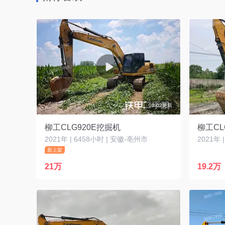
08-02更新
柳工CLG920E挖掘机
柳工CL
2021年 | 6458小时 | 安徽-亳州市
2021年 
新上架
21万
19.2万