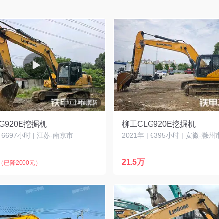
16小时前更新
G920E挖掘机
柳工CLG920E挖掘机
| 6697小时 | 江苏-南京市
2021年 | 6395小时 | 安徽-滁州
21.5万
（已降2000元）