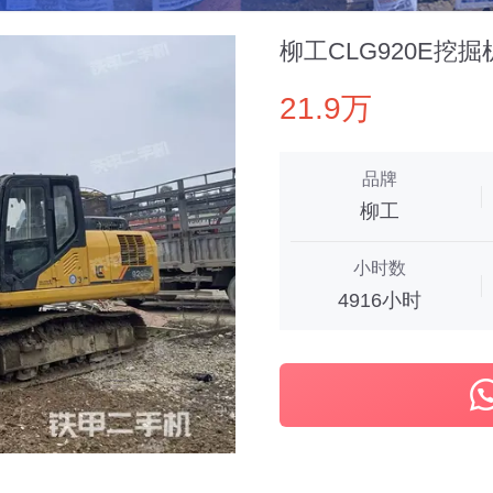
柳工CLG920E挖掘
21.9万
品牌
柳工
小时数
4916小时