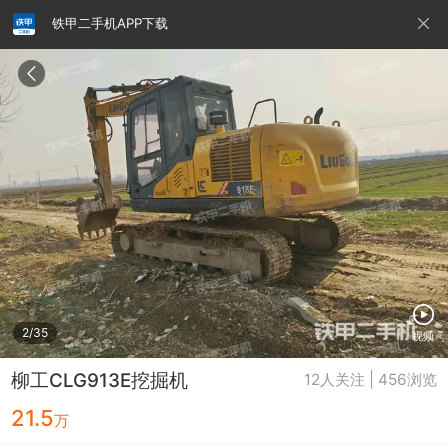
铁甲二手机APP下载
请输入手机号
提
交
即
表
示
您
同
铁甲龙总部
4000099032
认证经纪人
意
《隐
私
政
2/35
视频
策》
柳工CLG913E挖掘机
12人关注 | 456浏览
21.5
万