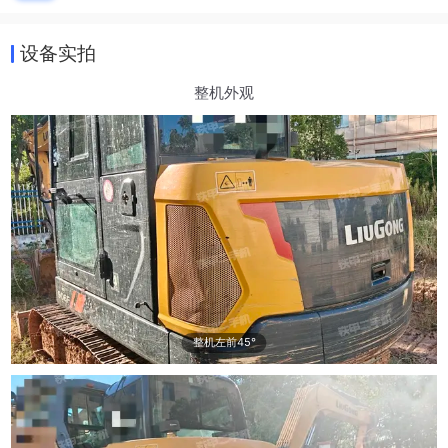
设备实拍
整机外观
整机左前45°