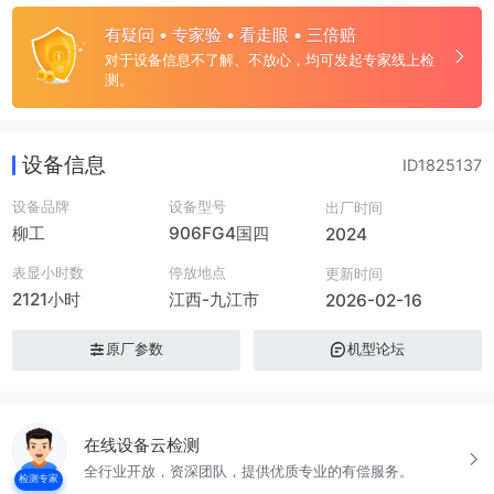
有疑问 • 专家验 • 看走眼 • 三倍赔
对于设备信息不了解、不放心，均可发起专家线上检
测。
设备信息
ID1825137
设备品牌
设备型号
出厂时间
柳工
906FG4国四
2024
表显小时数
停放地点
更新时间
2121小时
江西-九江市
2026-02-16
原厂参数
机型论坛
在线设备云检测
全行业开放，资深团队，提供优质专业的有偿服务。
检测专家