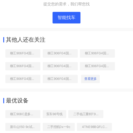
提交您的需求，我们帮您找
智能找车
其他人还在关注
柳工906FG4国四挖掘机
柳工906FG4国四挖掘机
柳工906FG4国四挖掘机
柳工906FG4国四挖掘机
柳工906FG4国四挖掘机
柳工906FG4国四挖掘机
液压泵舱室正面整体
柳工906FG4国四挖掘机
柳工906FG4国四挖掘机
查看更多
最优设备
柳工908C是多大的挖机
泵车96号线
二手临工重特T928F装载机
新斗山150 9c试用报告
二手挖机Dx一9c
4TNE98BQFLC发动机