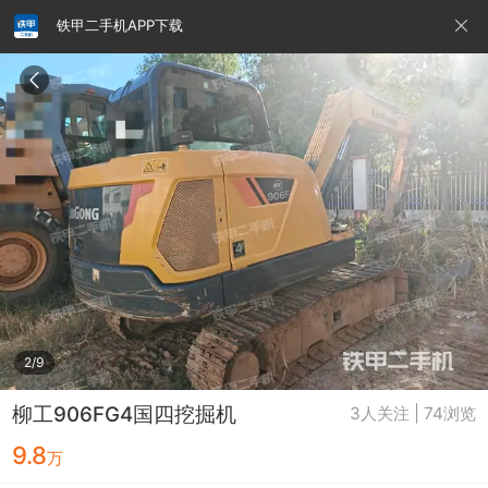
铁甲二手机APP下载
请输入手机号
提
交
即
表
示
您
同
铁甲龙总部
4000099032
认证经纪人
意
《隐
私
政
2/9
策》
柳工906FG4国四挖掘机
3人关注 | 74浏览
9.8
万