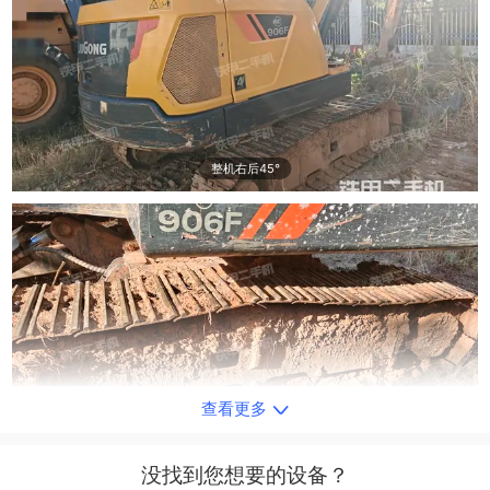
整机右后45°
查看更多
单侧履带整体
没找到您想要的设备？