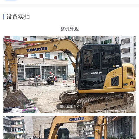
设备实拍
整机外观
整机左前45°