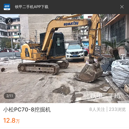
铁甲二手机APP下载
请输入手机号
提
交
即
表
示
您
同
铁甲龙总部
4000099032
认证经纪人
意
《隐
私
政
2/11
策》
小松PC70-8挖掘机
8人关注 | 233浏览
12.8
万