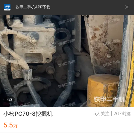
铁甲二手机APP下载
请输入手机号
提
交
即
表
示
您
同
铁甲龙总部
4000099032
认证经纪人
意
《隐
私
政
4/8
策》
小松PC70-8挖掘机
5人关注 | 267浏览
5.5
万