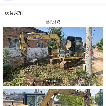
设备实拍
整机外观
整机左前45°