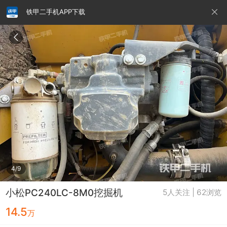
铁甲二手机APP下载
请输入手机号
提
交
即
表
示
您
同
铁甲龙总部
4000099032
认证经纪人
意
《隐
私
政
4/9
策》
小松PC240LC-8M0挖掘机
5人关注 | 62浏览
14.5
万