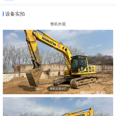
设备实拍
整机外观
整机左前45°