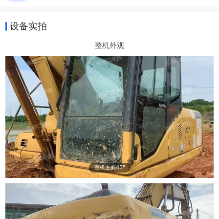
设备实拍
整机外观
整机左前45°