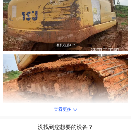
整机右后45°
查看更多
单侧履带整体
没找到您想要的设备？