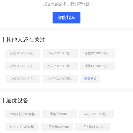
提交您的需求，我们帮您找
智能找车
其他人还在关注
小松PC200-7挖掘机
小松PC200-7挖掘机
小松PC200-7挖掘机
小松PC200-7挖掘机
小松PC200-7挖掘机
小松PC200-7挖掘机
液压泵舱室正面整体
小松PC200-7挖掘机
小松PC200-7挖掘机
查看更多
最优设备
98年日立300价格
二手柳工908D挖掘机
斗山225一9c挖挖机
4TNV98C发动机
二手挖机Dx一9c
二手利勃海尔T282C非公路自卸车