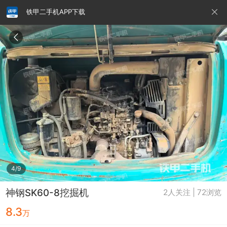
铁甲二手机APP下载
请输入手机号
提
交
即
表
示
您
同
铁甲龙总部
4000099032
认证经纪人
意
《隐
私
政
4/9
策》
神钢SK60-8挖掘机
2人关注 | 72浏览
8.3
万