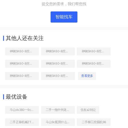
提交您的需求，我们帮您找
智能找车
其他人还在关注
神钢SK60-8挖掘机
神钢SK60-8挖掘机
神钢SK60-8挖掘机
神钢SK60-8挖掘机
神钢SK60-8挖掘机
神钢SK60-8挖掘机
液压泵舱室正面整体
神钢SK60-8挖掘机
神钢SK60-8挖掘机
查看更多
最优设备
斗山dx380一9c油耗
二手一拖中州龙808C非公路自卸车
住友a2转让
二手正泰机械ZT9286装载机
斗山9c配用什么发动机
二手柳工挖掘机96