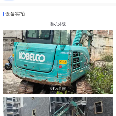
设备实拍
整机外观
整机左前45°