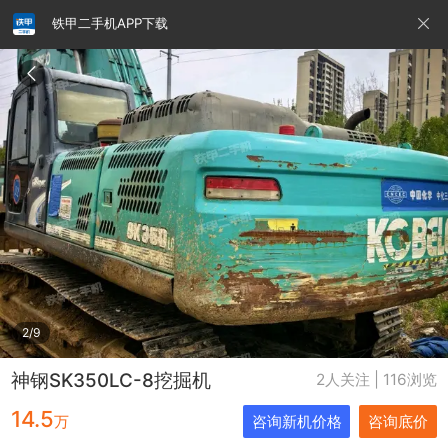
铁甲二手机APP下载
请输入手机号
提
交
即
表
示
您
同
铁甲龙总部
4000099032
认证经纪人
意
《隐
私
政
2/9
策》
神钢SK350LC-8挖掘机
2人关注 | 116浏览
14.5
万
咨询新机价格
咨询底价