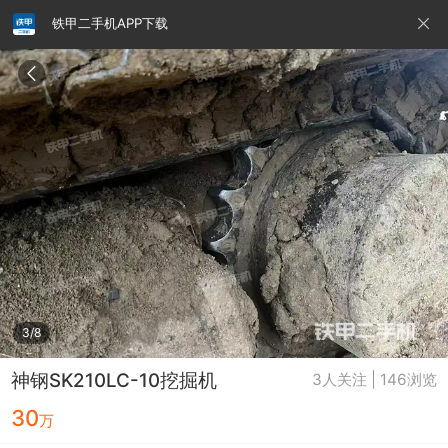
铁甲二手机APP下载
请输入手机号
提
交
即
表
示
您
同
铁甲龙总部
4000099032
认证经纪人
意
《隐
私
政
3/8
策》
神钢SK210LC-10挖掘机
3人关注 | 146浏览
30
万