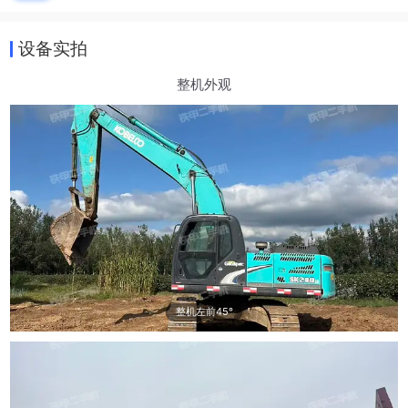
设备实拍
整机外观
整机左前45°