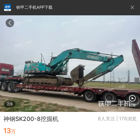
铁甲二手机APP下载
请输入手机号
提
交
即
表
示
您
同
铁甲龙总部
4000099032
认证经纪人
意
《隐
私
政
2/8
视频
策》
神钢SK200-8挖掘机
8人关注 | 176浏览
13
万