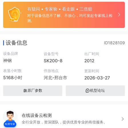
有疑问 • 专家验 • 看走眼 • 三倍赔
对于设备信息不了解、不放心，均可发起专家线上检
测。
设备信息
ID1828109
设备品牌
设备型号
出厂时间
神钢
SK200-8
2012
表显小时数
停放地点
更新时间
5168小时
河北-邢台市
2026-03-27
原厂参数
机型论坛
在线设备云检测
全行业开放，资深团队，提供优质专业的有偿服务。
检测专家