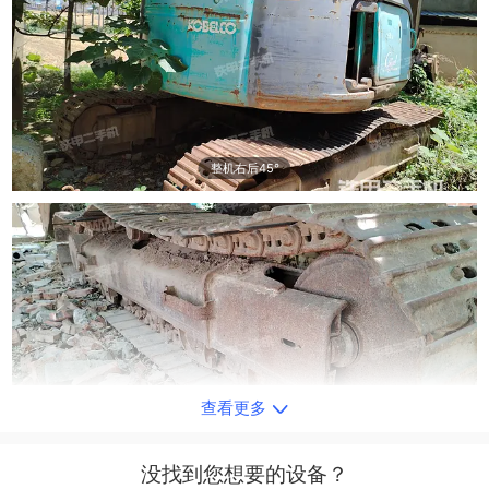
整机右后45°
查看更多
单侧履带整体
没找到您想要的设备？