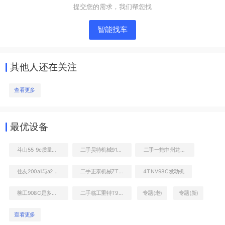
提交您的需求，我们帮您找
智能找车
其他人还在关注
查看更多
液压泵舱室正面整体
最优设备
斗山55 9c质量怎么样
二手昊特机械918C装载机
二手一拖中州龙808C非公路自卸车
住友200a1与a2差别
二手正泰机械ZT9086C叉装车
4TNV98C发动机
柳工908C是多大的挖机
二手临工重特T912E装载机
专题(老)
专题(新)
查看更多