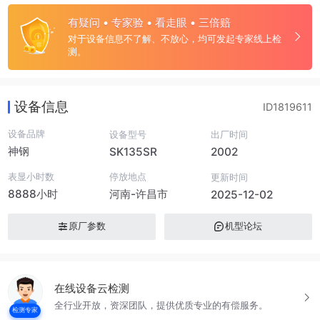
有疑问 • 专家验 • 看走眼 • 三倍赔
对于设备信息不了解、不放心，均可发起专家线上检
测。
设备信息
ID1819611
设备品牌
设备型号
出厂时间
神钢
SK135SR
2002
表显小时数
停放地点
更新时间
8888小时
河南-许昌市
2025-12-02
原厂参数
机型论坛
在线设备云检测
全行业开放，资深团队，提供优质专业的有偿服务。
检测专家