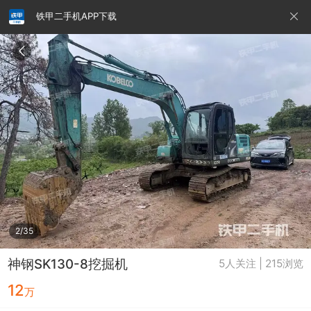
铁甲二手机APP下载
请输入手机号
提
交
即
表
示
您
同
铁甲龙总部
4000099032
认证经纪人
意
《隐
私
政
2/35
策》
神钢SK130-8挖掘机
5人关注 | 215浏览
12
万