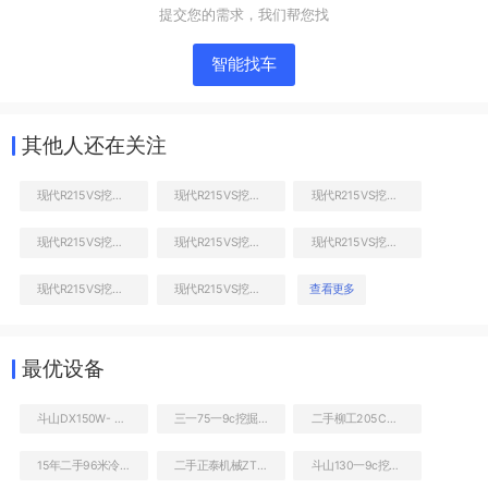
提交您的需求，我们帮您找
智能找车
其他人还在关注
现代R215VS挖掘机
现代R215VS挖掘机
现代R215VS挖掘机
现代R215VS挖掘机
现代R215VS挖掘机
现代R215VS挖掘机
液压泵舱室正面整体
现代R215VS挖掘机
现代R215VS挖掘机
查看更多
最优设备
斗山DX150W- 9C挖掘机
三一75一9c挖掘机转让
二手柳工205C挖掘机
15年二手96米冷藏车
二手正泰机械ZT9188装载机
斗山130一9c挖掘机二手18年