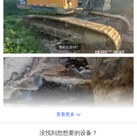
整机右后45°
查看更多
单侧履带整体
没找到您想要的设备？