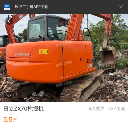
铁甲二手机APP下载
请输入手机号
提
交
即
表
示
您
同
铁甲龙总部
4000099032
认证经纪人
意
《隐
私
政
2/20
策》
日立ZX70挖掘机
9人关注 | 437浏览
5.5
万