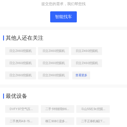
提交您的需求，我们帮您找
智能找车
其他人还在关注
日立ZX60挖掘机
日立ZX60挖掘机
日立ZX60挖掘机
日立ZX60挖掘机
日立ZX60挖掘机
日立ZX60挖掘机
液压泵舱室正面整体
日立ZX60挖掘机
日立ZX60挖掘机
查看更多
最优设备
DVFY97空气压缩机
二手卡特彼勒963D装载机
斗山55杠9c挖掘机
二手奥邦AB-150L挖掘机
柳工908C是多大的挖机
二手正泰机械ZT9288装载机