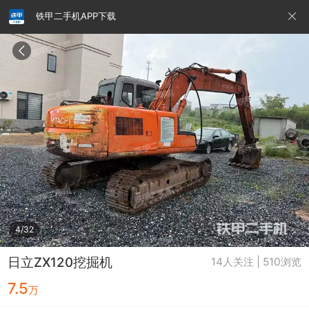
铁甲二手机APP下载
请输入手机号
提
交
即
表
示
您
同
铁甲龙总部
4000099032
认证经纪人
意
《隐
私
政
4/32
策》
日立ZX120挖掘机
14人关注 | 510浏览
7.5
万