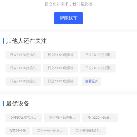
提交您的需求，我们帮您找
智能找车
其他人还在关注
日立ZX120挖掘机
日立ZX120挖掘机
日立ZX120挖掘机
日立ZX120挖掘机
日立ZX120挖掘机
日立ZX120挖掘机
右前45
日立ZX120挖掘机
日立ZX120挖掘机
查看更多
工作和回转装置
最优设备
DVF97ts空气压缩机
三一75一9c挖掘机转让
斗山220一9c新车图片
泵车96号线
二手一拖中州龙808C非公路自卸车
二手卡特彼勒973D装载机