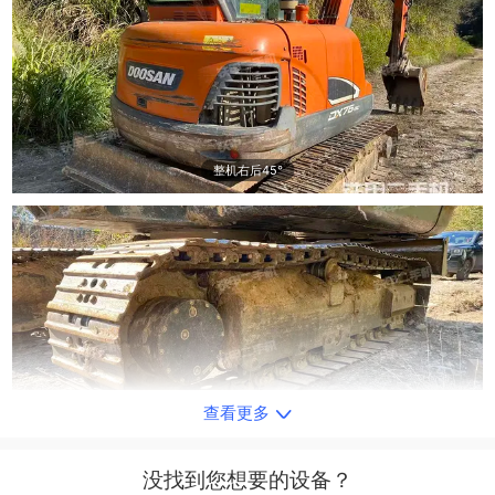
整机右后45°
查看更多
单侧履带整体
没找到您想要的设备？