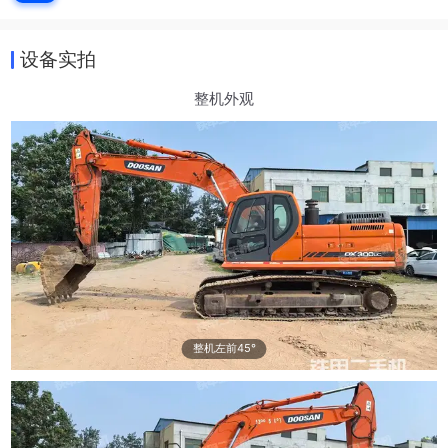
设备实拍
整机外观
整机左前45°