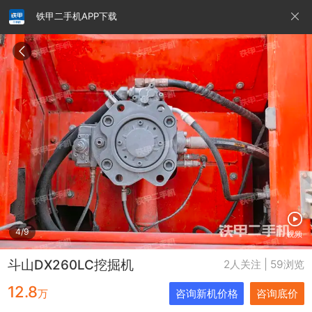
铁甲二手机APP下载
请输入手机号
提
交
即
表
示
您
同
铁甲龙总部
4000099032
认证经纪人
意
《隐
私
政
4/9
视频
策》
斗山DX260LC挖掘机
2人关注 | 59浏览
12.8
万
咨询新机价格
咨询底价