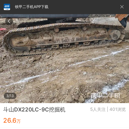
铁甲二手机APP下载
请输入手机号
提
交
即
表
示
您
同
铁甲龙总部
4000099032
认证经纪人
意
《隐
私
政
3/13
策》
斗山DX220LC-9C挖掘机
5人关注 | 401浏览
26.6
万