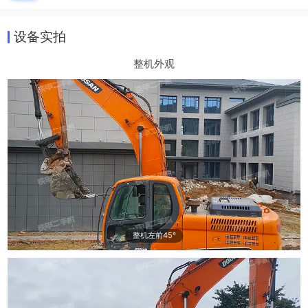
设备实拍
整机外观
整机左前45°