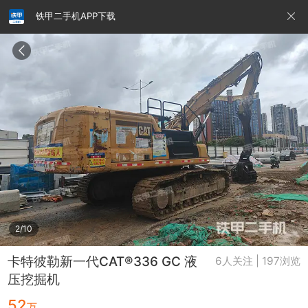
铁甲二手机APP下载
请输入手机号
提
交
即
表
示
您
同
铁甲龙总部
4000099032
认证经纪人
意
《隐
私
政
2/10
策》
卡特彼勒新一代CAT®336 GC 液
6人关注 | 197浏览
压挖掘机
52
万