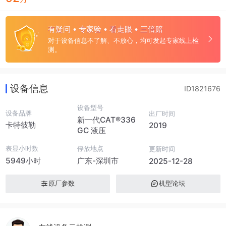
有疑问 • 专家验 • 看走眼 • 三倍赔
对于设备信息不了解、不放心，均可发起专家线上检
测。
设备信息
ID1821676
设备型号
设备品牌
出厂时间
新一代CAT®336
卡特彼勒
2019
GC 液压
表显小时数
停放地点
更新时间
5949小时
广东-深圳市
2025-12-28
原厂参数
机型论坛