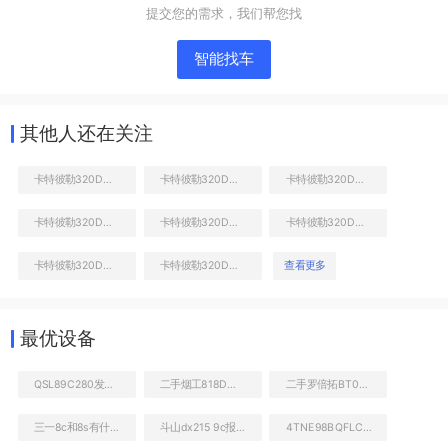
提交您的需求，我们帮您找
智能找车
其他人还在关注
卡特彼勒320D液压挖掘机
卡特彼勒320D液压挖掘机
卡特彼勒320D液压挖掘机
卡特彼勒320D液压挖掘机
卡特彼勒320D液压挖掘机
卡特彼勒320D液压挖掘机
右前45
卡特彼勒320D液压挖掘机
卡特彼勒320D液压挖掘机
查看更多
最优设备
QSL89C280发动机
二手烟工818D装载机
二手罗倍拓BT01196高空作业机械
三一8c和8s有什么区别
斗山dx215 9c报价
4TNE98BQFLC发动机