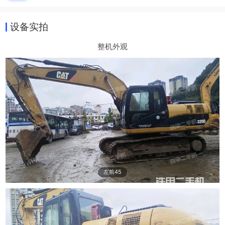
设备实拍
整机外观
左前45