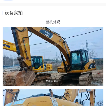
设备实拍
整机外观
整机左前45°