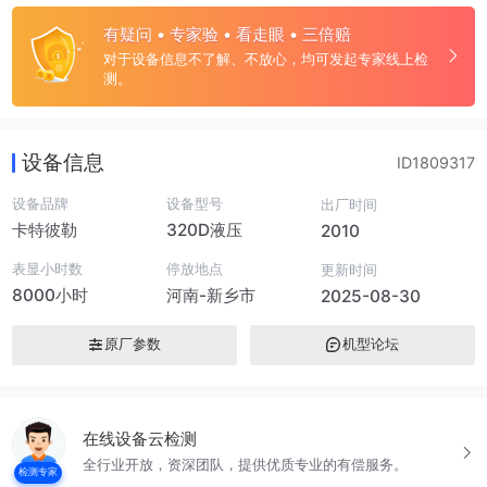
有疑问 • 专家验 • 看走眼 • 三倍赔
对于设备信息不了解、不放心，均可发起专家线上检
测。
设备信息
ID1809317
设备品牌
设备型号
出厂时间
卡特彼勒
320D液压
2010
表显小时数
停放地点
更新时间
8000小时
河南-新乡市
2025-08-30
原厂参数
机型论坛
在线设备云检测
全行业开放，资深团队，提供优质专业的有偿服务。
检测专家