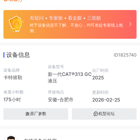
有疑问 • 专家验 • 看走眼 • 三倍赔
对于设备信息不了解、不放心，均可发起专家线上检
测。
设备信息
ID1825740
设备型号
设备品牌
出厂时间
新一代CAT®313 GC
卡特彼勒
2025
液压
表显小时数
停放地点
更新时间
175小时
安徽-合肥市
2026-02-25
原厂参数
机型论坛