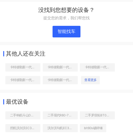
单侧履带整体
没找到您想要的设备？
提交您的需求，我们帮您找
智能找车
其他人还在关注
卡特彼勒新一代CAT®313 GC 液压挖掘机
卡特彼勒新一代CAT®313 GC 液压挖掘机
卡特彼勒新一代CAT®313 GC 液压挖掘机
卡特彼勒新一代CAT®313 GC 液压挖掘机
卡特彼勒新一代CAT®313 GC 液压挖掘机
查看更多
液压泵舱室正面整体
最优设备
二手钩机斗山DH80出售信息
二手现代R80-7勾机大概多少钱
二手罗倍拓BT01198高空作业机械
挖机沃尔沃EC380出售信息
沃尔沃勾机EC380DL多少钱
blt80s破碎锤