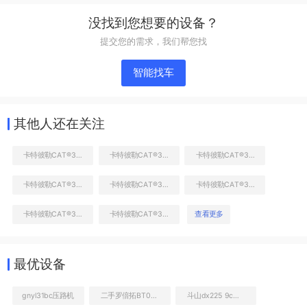
单侧履带整体
没找到您想要的设备？
提交您的需求，我们帮您找
智能找车
其他人还在关注
卡特彼勒CAT®313D2 GC 小型液压挖掘机
卡特彼勒CAT®313D2 GC 小型液压挖掘机
卡特彼勒CAT®313D2 GC 小型液压挖掘机
卡特彼勒CAT®313D2 GC 小型液压挖掘机
卡特彼勒CAT®313D2 GC 小型液压挖掘机
卡特彼勒CAT®313D2 GC 小型液压挖掘机
液压泵舱室正面整体
卡特彼勒CAT®313D2 GC 小型液压挖掘机
卡特彼勒CAT®313D2 GC 小型液压挖掘机
查看更多
最优设备
gnyl31bc压路机
二手罗倍拓BT01289高空作业机械
斗山dx225 9c怎么样