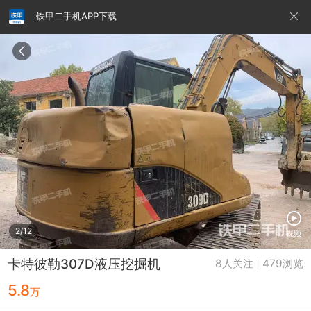
铁甲二手机APP下载
请输入手机号
提
交
即
表
示
您
同
铁甲龙总部
4000099032
认证经纪人
意
《隐
私
政
2/12
视频
策》
卡特彼勒307D液压挖掘机
8人关注 | 479浏览
5.8
万