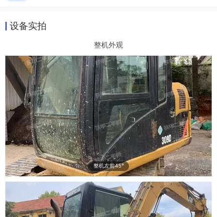
设备实拍
整机外观
整机左前45°