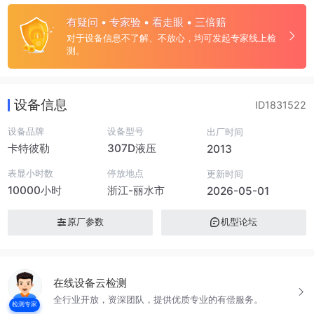
有疑问 • 专家验 • 看走眼 • 三倍赔
对于设备信息不了解、不放心，均可发起专家线上检
测。
设备信息
ID1831522
设备品牌
设备型号
出厂时间
卡特彼勒
307D液压
2013
表显小时数
停放地点
更新时间
10000小时
浙江-丽水市
2026-05-01
原厂参数
机型论坛
在线设备云检测
全行业开放，资深团队，提供优质专业的有偿服务。
检测专家