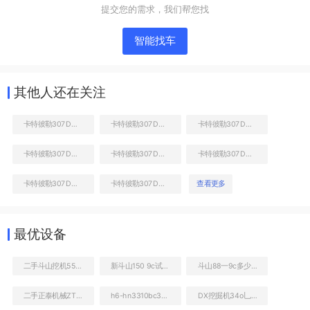
提交您的需求，我们帮您找
智能找车
其他人还在关注
卡特彼勒307D液压挖掘机
卡特彼勒307D液压挖掘机
卡特彼勒307D液压挖掘机
卡特彼勒307D液压挖掘机
卡特彼勒307D液压挖掘机
卡特彼勒307D液压挖掘机
液压泵舱室正面整体
卡特彼勒307D液压挖掘机
卡特彼勒307D液压挖掘机
查看更多
最优设备
二手斗山挖机55一9c
新斗山150 9c试用报告
斗山88一9c多少钱
二手正泰机械ZT9286装载机
h6-hn3310bc37dlm4非公路自卸车
DX挖掘机34o乚c一9c二手