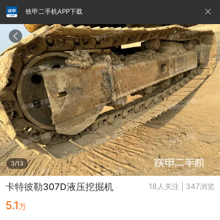
铁甲二手机APP下载
请输入手机号
提
交
即
表
示
您
同
铁甲龙总部
4000099032
认证经纪人
意
《隐
私
政
3/13
策》
卡特彼勒307D液压挖掘机
18人关注 | 347浏览
5.1
万