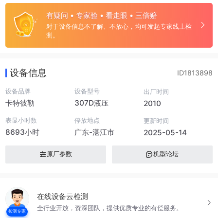
有疑问 • 专家验 • 看走眼 • 三倍赔
对于设备信息不了解、不放心，均可发起专家线上检
测。
设备信息
ID1813898
设备品牌
设备型号
出厂时间
卡特彼勒
307D液压
2010
表显小时数
停放地点
更新时间
8693小时
广东-湛江市
2025-05-14
原厂参数
机型论坛
在线设备云检测
全行业开放，资深团队，提供优质专业的有偿服务。
检测专家