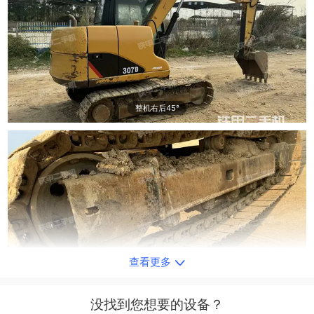
整机右后45°
查看更多
单侧履带整体
没找到您想要的设备？