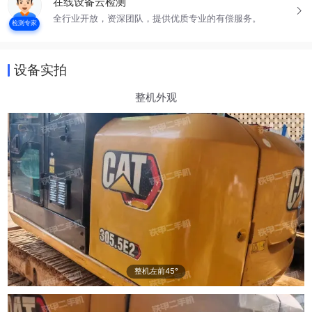
在线设备云检测
全行业开放，资深团队，提供优质专业的有偿服务。
检测专家
设备实拍
整机外观
整机左前45°