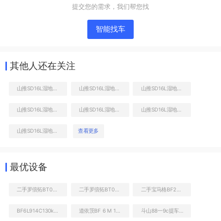
提交您的需求，我们帮您找
智能找车
其他人还在关注
山推SD16L湿地型推土机
山推SD16L湿地型推土机
山推SD16L湿地型推土机
山推SD16L湿地型推土机
山推SD16L湿地型推土机
山推SD16L湿地型推土机
其他核心部件
山推SD16L湿地型推土机
查看更多
最优设备
二手罗倍拓BT01161高空作业机械
二手罗倍拓BT01810高空作业机械
二手宝马格BF222C沥青摊铺机
BF6L914C130kw发动机
道依茨BF 6 M 1015 C发动机
斗山88一9c提车报告