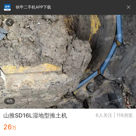
铁甲二手机APP下载
请输入手机号
提
交
即
表
示
您
同
铁甲龙总部
4000099032
认证经纪人
意
《隐
私
政
4/5
策》
山推SD16L湿地型推土机
6人关注 | 119浏览
26
万