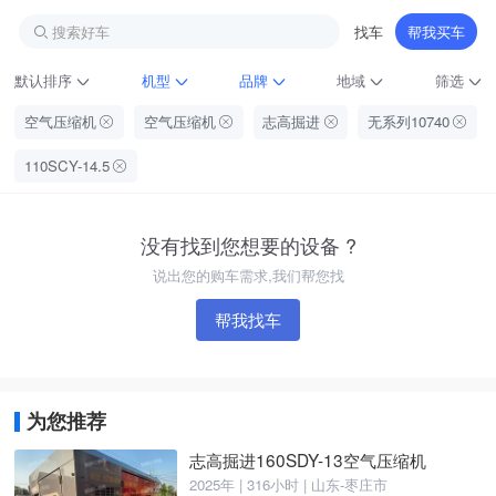
搜索好车
找车
帮我买车
默认排序
机型
品牌
地域
筛选
空气压缩机
空气压缩机
志高掘进
无系列10740
110SCY-14.5
没有找到您想要的设备 ?
说出您的购车需求,我们帮您找
帮我找车
铁甲龙总部
4000099032
认证经纪人
为您推荐
志高掘进160SDY-13空气压缩机
2025年 | 316小时 | 山东-枣庄市