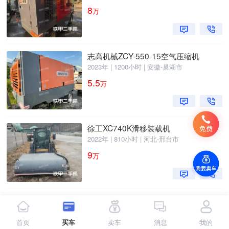
8
万
志高机械ZCY-550-15空气压缩机
2023年 | 1200小时 | 安徽-巢湖市
5.5
万
徐工XC740K滑移装载机
2022年 | 810小时 | 河北-邢台市
9
万
徐工XC740K滑移装载机
2021年 | 2500小时 | 湖北-十堰市
首页
买车
卖车
消息
我的
7.5
万