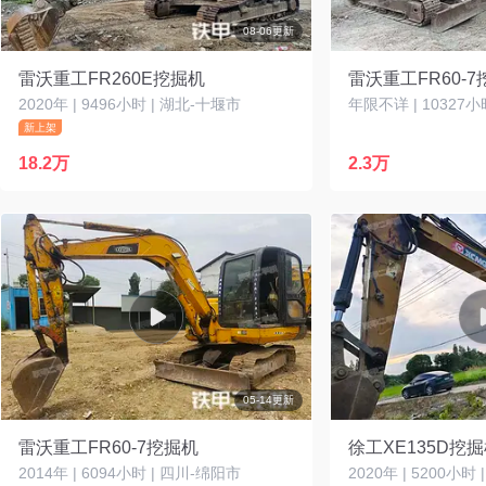
08-06更新
雷沃重工FR260E挖掘机
雷沃重工FR60-
2020年 | 9496小时 | 湖北-十堰市
年限不详 | 10327小
新上架
18.2万
2.3万
05-14更新
雷沃重工FR60-7挖掘机
徐工XE135D挖
2014年 | 6094小时 | 四川-绵阳市
2020年 | 5200小时