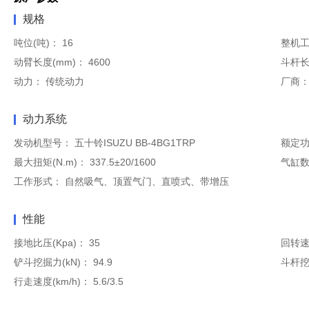
规格
吨位(吨)：
16
整机工
动臂长度(mm)：
4600
斗杆长
动力：
传统动力
厂商
动力系统
发动机型号：
五十铃ISUZU BB-4BG1TRP
额定功率
最大扭矩(N.m)：
337.5±20/1600
气缸数
工作形式：
自然吸气、顶置气门、直喷式、带增压
性能
接地比压(Kpa)：
35
回转速
铲斗挖掘力(kN)：
94.9
斗杆挖
行走速度(km/h)：
5.6/3.5