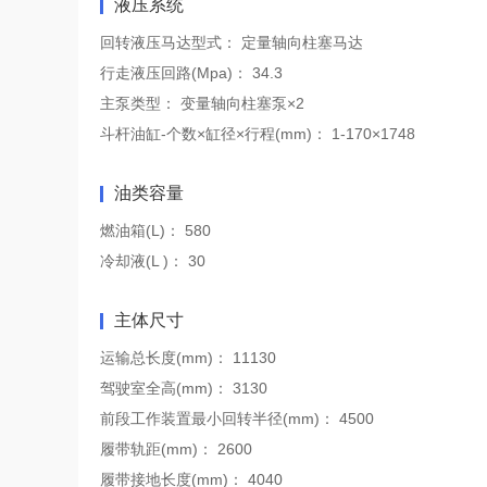
液压系统
回转液压马达型式：
定量轴向柱塞马达
行走液压回路(Mpa)：
34.3
主泵类型：
变量轴向柱塞泵×2
斗杆油缸-个数×缸径×行程(mm)：
1-170×1748
油类容量
燃油箱(L)：
580
冷却液(L )：
30
主体尺寸
运输总长度(mm)：
11130
驾驶室全高(mm)：
3130
前段工作装置最小回转半径(mm)：
4500
履带轨距(mm)：
2600
履带接地长度(mm)：
4040