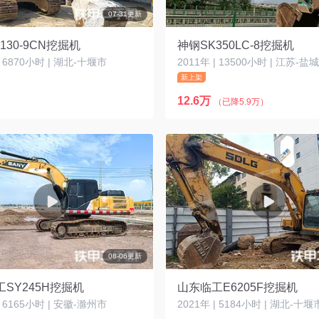
07-31更新
130-9CN挖掘机
神钢SK350LC-8挖掘机
| 6870小时 | 湖北-十堰市
2011年 | 13500小时 | 江苏-盐
新上架
12.6万
（已降5.9万）
08-06更新
SY245H挖掘机
山东临工E6205F挖掘机
| 6165小时 | 安徽-滁州市
2021年 | 5184小时 | 湖北-十堰