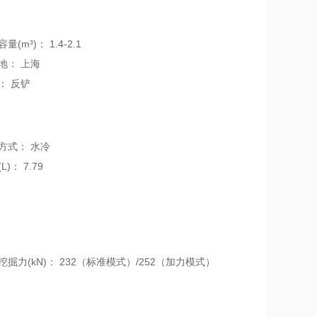
容量(m³)：
1.4-2.1
地：
上海
：
反铲
方式：
水冷
L)：
7.79
挖掘力(kN)：
232（标准模式）/252（加力模式）