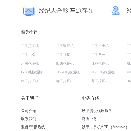
经纪人合影 车源存在
相关推荐
二手挖掘机
二手装载机
二手推土机
二
二手小松
二手神钢
二手三一
二
河南挖掘机
四川挖掘机
江苏挖掘机
湖
6-10吨挖掘机
10-20吨挖掘机
20-30吨挖掘机
3
临工挖掘机
柳工挖掘机
龙工挖掘机
加
关于我们
业务介绍
公司介绍
铁甲提供优质服务
联系我们
寄售业务
监督/举报热线
铁甲二手机APP（Android）