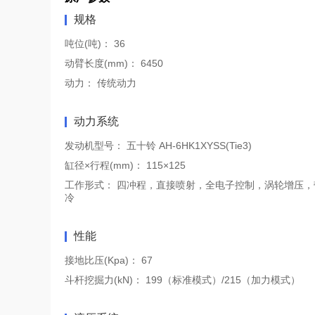
规格
吨位(吨)：
36
动臂长度(mm)：
6450
动力：
传统动力
动力系统
发动机型号：
五十铃 AH-6HK1XYSS(Tie3)
缸径×行程(mm)：
115×125
工作形式：
四冲程，直接喷射，全电子控制，涡轮增压，
冷
性能
接地比压(Kpa)：
67
斗杆挖掘力(kN)：
199（标准模式）/215（加力模式）