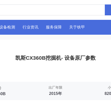
设备检测
行业资讯
服务保障
关于铁甲
凯斯CX360B挖掘机- 设备原厂参数
出厂年限
号
2015年
82
60B