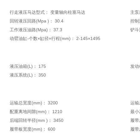
行走液压马达型式：
变量轴向柱塞马达
主泵最
回转液压回路(Mpa )：
30.4
控制
工作液压油路(Mpa)：
37.3
铲斗
动臂油缸-个数×缸径×行程(mm)：
2-145×1495
液压油箱(L)：
175
发动
液压系统(L)：
350
运输总宽度(mm)：
3200
运输
配重离地间隙(mm)：
1210
最小
后端回转半径(mm )：
3450
履带
履带板宽度(mm)：
600
履带