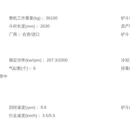
整机工作重量(kg)：
36100
铲斗
斗杆长度(mm)：
2630
原产
厂商：
合资/进口
铲斗
额定功率(kw/rpm)：
207.3/2000
冷却
气缸数(个)：
6
排量(
带中
回转速度(rpm)：
9.8
铲斗
行走速度(km/h)：
3.5/5.5