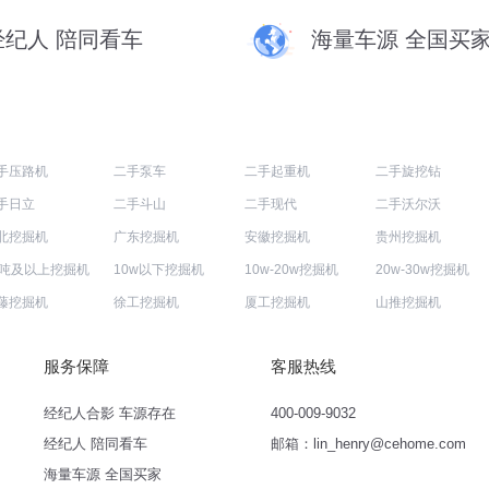
经纪人 陪同看车
海量车源 全国买
手压路机
二手泵车
二手起重机
二手旋挖钻
手日立
二手斗山
二手现代
二手沃尔沃
北挖掘机
广东挖掘机
安徽挖掘机
贵州挖掘机
0吨及以上挖掘机
10w以下挖掘机
10w-20w挖掘机
20w-30w挖掘机
藤挖掘机
徐工挖掘机
厦工挖掘机
山推挖掘机
服务保障
客服热线
经纪人合影 车源存在
400-009-9032
经纪人 陪同看车
邮箱：lin_henry@cehome.com
海量车源 全国买家