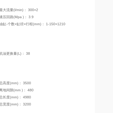
大流量(l/min)：
300×2
液压回路(Mpa )：
3.9
油缸-个数×缸径×行程(mm)：
1-150×1210
机油更换量(L)：
38
总高度(mm)：
3500
离地间隙(mm )：
480
总长度(mm)：
4980
总宽度(mm)：
3200