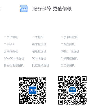
家
服务保障 更值信赖
二手平地机
二手拖车
二手卡特彼勒
二手徐工
山东挖掘机
广西挖掘机
云南挖掘机
福建挖掘机
6吨以下挖掘机
30w-50w挖掘机
50w挖掘机
久保田挖掘机
日立住友挖掘机
比亚迪挖掘机
天工挖掘机