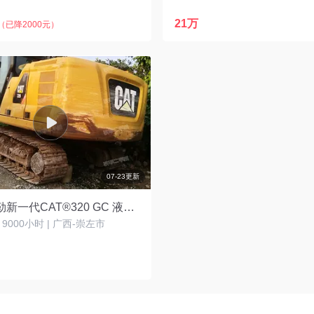
21万
（已降2000元）
07-23更新
卡特彼勒新一代CAT®320 GC 液压挖掘机
| 9000小时 | 广西-崇左市