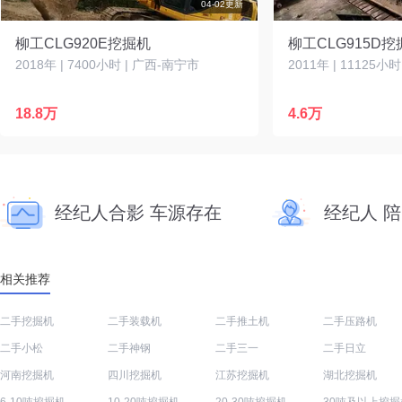
04-02更新
柳工CLG920E挖掘机
柳工CLG915D挖
2018年 | 7400小时 | 广西-南宁市
2011年 | 11125小
18.8万
4.6万
经纪人合影 车源存在
经纪人 
相关推荐
二手挖掘机
二手装载机
二手推土机
二手压路机
二手小松
二手神钢
二手三一
二手日立
河南挖掘机
四川挖掘机
江苏挖掘机
湖北挖掘机