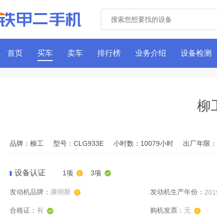
首页
买车
卖车
排行榜
业务介绍
设备检测
柳
品牌：柳工
型号：CLG933E
小时数：10079小时
出厂年限：2
设备认证
1项
3项
发动机品牌：
康明斯
发动机生产年份：
201
合格证：
有
购机发票：
无