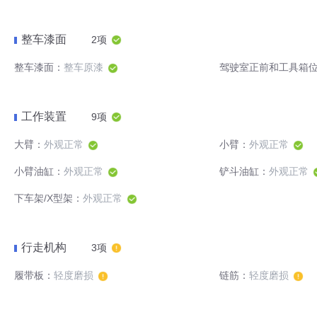
整车漆面
2项
整车漆面：
整车原漆
驾驶室正前和工具箱
工作装置
9项
大臂：
外观正常
小臂：
外观正常
小臂油缸：
外观正常
铲斗油缸：
外观正常
下车架/X型架：
外观正常
行走机构
3项
履带板：
轻度磨损
链筋：
轻度磨损