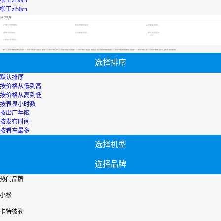
柳工zl50cn
柳工zl50cn
最优设备
广西二手挖掘机
轮式挖掘机报价
山河智能挖机报价表
履带式挖掘机价格
山河智能挖机报价表
二手压路机报价
小松60挖掘机价格
【柳工zl50cn新车多少钱】专区为您汇总有关柳工zl50cn新车多少钱有关的二手设备信息，提供柳工zl50cn新车多少钱转让,柳工zl50cn新车多少钱买卖,市场,包括柳工zl50cn新车多少钱报价，热卖品牌，热卖地区等；还可以直接看到为您精心挑选的柳工zl50cn新车多少钱相关的机械设备信息，包括其柳工zl50cn新车多少钱型号、柳工zl50cn新车多少钱参数、机型介绍、品牌介绍、新机价格信息等；
选择排序
默认排序
按价格从低到高
按价格从高到低
按表显小时数
按出厂年限
按发布时间
按看车最多
选择机型
选择品牌
热门品牌
小松
卡特彼勒