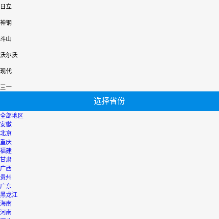
日立
神钢
斗山
沃尔沃
现代
三一
选择省份
全部地区
安徽
北京
重庆
福建
甘肃
广西
贵州
广东
黑龙江
海南
河南