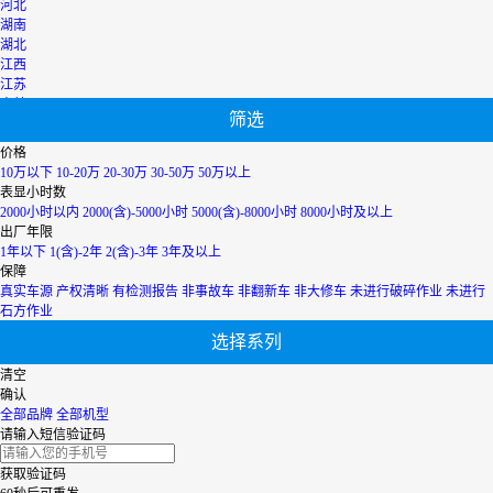
河北
湖南
湖北
江西
江苏
吉林
筛选
辽宁
宁夏
价格
内蒙古
10万以下
10-20万
20-30万
30-50万
50万以上
青海
表显小时数
上海
2000小时以内
2000(含)-5000小时
5000(含)-8000小时
8000小时及以上
陕西
出厂年限
山西
1年以下
1(含)-2年
2(含)-3年
3年及以上
山东
保障
四川
真实车源
产权清晰
有检测报告
非事故车
非翻新车
非大修车
未进行破碎作业
未进行
天津
石方作业
台湾
选择系列
西藏
新疆
清空
香港
确认
云南
全部品牌
全部机型
浙江
请输入短信验证码
获取验证码